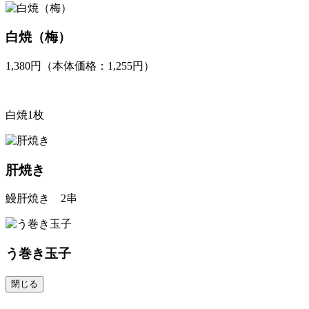
白焼（梅）
1,380円（本体価格：1,255円）
白焼1枚
肝焼き
鰻肝焼き 2串
う巻き玉子
閉じる