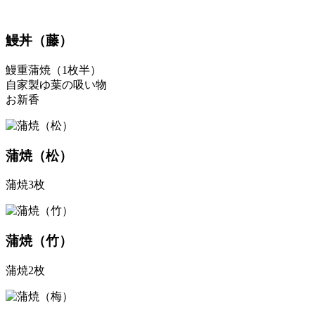
鰻丼（藤）
鰻重蒲焼（1枚半）
自家製ゆ葉の吸い物
お新香
蒲焼（松）
蒲焼3枚
蒲焼（竹）
蒲焼2枚