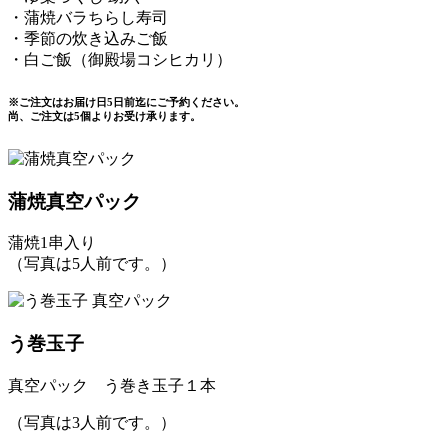
・蒲焼バラちらし寿司
・季節の炊き込みご飯
・白ご飯（御殿場コシヒカリ）
※ご注文はお届け日5日前迄にご予約ください。
尚、ご注文は5個よりお受け承ります。
蒲焼真空パック
蒲焼1串入り
（写真は5人前です。）
う巻玉子
真空パック う巻き玉子１本
（写真は3人前です。）