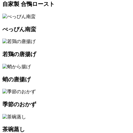
自家製 合鴨ロースト
べっぴん南蛮
若鶏の唐揚げ
蛸の唐揚げ
季節のおかず
茶碗蒸し