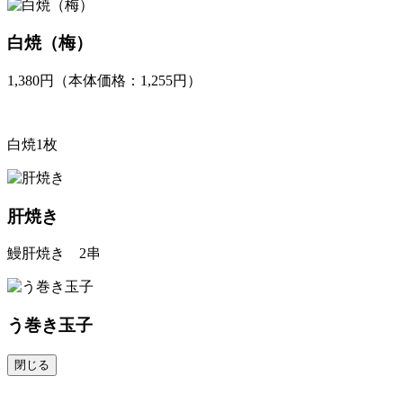
白焼（梅）
1,380円（本体価格：1,255円）
白焼1枚
肝焼き
鰻肝焼き 2串
う巻き玉子
閉じる