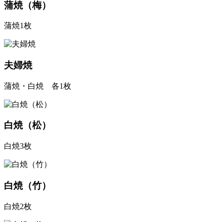
蒲焼（梅）
蒲焼1枚
夫婦焼
蒲焼・白焼 各1枚
白焼（松）
白焼3枚
白焼（竹）
白焼2枚