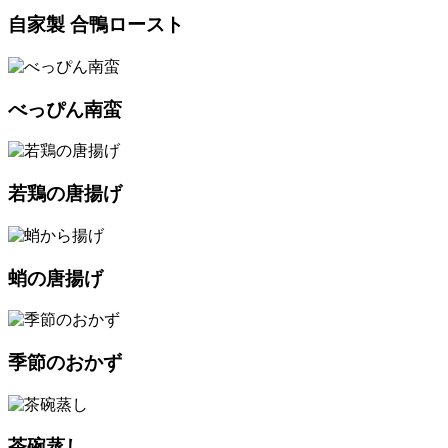
自家製 合鴨ロースト
べっぴん南蛮
若鶏の唐揚げ
蛸の唐揚げ
季節のおかず
茶碗蒸し