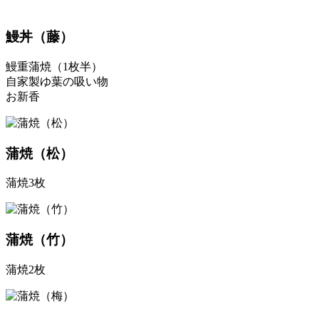
鰻丼（藤）
鰻重蒲焼（1枚半）
自家製ゆ葉の吸い物
お新香
蒲焼（松）
蒲焼3枚
蒲焼（竹）
蒲焼2枚